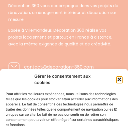
Décoration 360 vous accompagne dans vos projets de
rénovation, aménagement intérieur et décoration sur
mesure.
Basée à Villemandeur, Décoration 360 réalise vos
projets localement et partout en France à distance,
avec la même exigence de qualité et de créativité.
contact@decoration-360.com
Gérer le consentement aux
cookies
06.40.66.88.87
Pour offrir les meilleures expériences, nous utilisons des technologies
telles que les cookies pour stocker et/ou accéder aux informations des
appareils. Le fait de consentir à ces technologies nous permettra de
traiter des données telles que le comportement de navigation ou les ID
uniques sur ce site. Le fait de ne pas consentir ou de retirer son
consentement peut avoir un effet négatif sur certaines caractéristiques
Mentions légales
et fonctions.